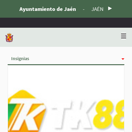
Ayuntamiento de Jaén
-
JAÉN
Insignias
Actividad
Siguiendo
Seguidoras
Grupos