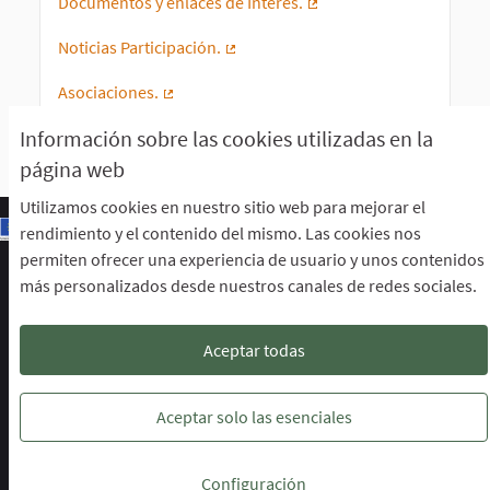
Documentos y enlaces de Interés.
(Enlace externo)
Noticias Participación.
(Enlace externo)
Asociaciones.
(Enlace externo)
Información sobre las cookies utilizadas en la
página web
Utilizamos cookies en nuestro sitio web para mejorar el
rendimiento y el contenido del mismo. Las cookies nos
permiten ofrecer una experiencia de usuario y unos contenidos
Escuela de Participación Ciudadana
más personalizados desde nuestros canales de redes sociales.
Área de Participación Ciudadana
CURSO LENGUAJE DE SIGNOS ESPAÑOLA A1.2. (PRESENCIAL)
Descargar ficheros de datos abiertos
Aceptar todas
Configuración de cookies
Escuela de Participación Ciudadana en 
Escuela de Participación Ciudada
Escuela de Participación Ciu
Aceptar solo las esenciales
Web creada con
software libre
.
Configuración