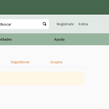
uscar
Regístrate
Entra
vidades
Ayuda
Seguidoras
Grupos