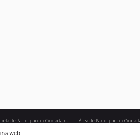
uela de Participación Ciudadana
Área de Participación Ciuda
CURSO LENGUAJE DE SIGNOS ESPAÑOLA A1.2. (PRESENCIAL)
gina web
Descargar ficheros de datos abiertos
Configuración de cookie