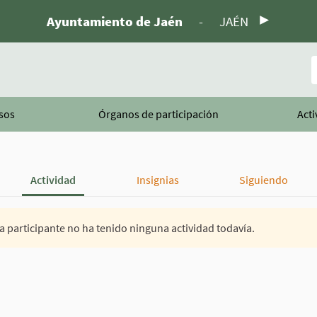
Ayuntamiento de Jaén
-
JAÉN
B
sos
Órganos de participación
Acti
Actividad
Insignias
Siguiendo
a participante no ha tenido ninguna actividad todavía.