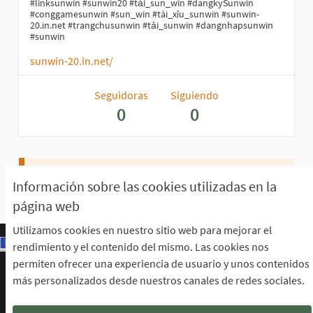
#linksunwin #sunwin20 #tải_sun_win #dangkySunwin
#conggamesunwin #sun_win #tài_xỉu_sunwin #sunwin-
20.in.net #trangchusunwin #tải_sunwin #dangnhapsunwin
#sunwin
sunwin-20.in.net/
Seguidoras
Siguiendo
0
0
No sigue a nadie ni a ninguna actividad.
Información sobre las cookies utilizadas en la
página web
Utilizamos cookies en nuestro sitio web para mejorar el
rendimiento y el contenido del mismo. Las cookies nos
permiten ofrecer una experiencia de usuario y unos contenidos
Escuela de Participación Ciudadana
más personalizados desde nuestros canales de redes sociales.
Área de Participación Ciudadana
CURSO LENGUAJE DE SIGNOS ESPAÑOLA A1.2. (PRESENCIAL)