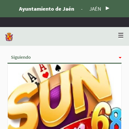
Ayuntamiento de Jaén
-
JAÉN
Siguiendo
Actividad
Insignias
Seguidoras
Grupos