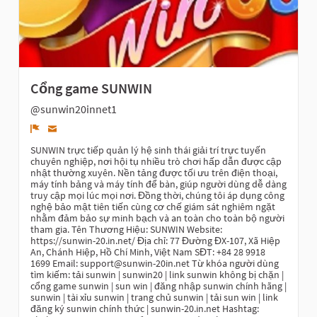
Cổng game SUNWIN
@sunwin20innet1
Denunciar
SUNWIN trực tiếp quản lý hệ sinh thái giải trí trực tuyến
chuyên nghiệp, nơi hội tụ nhiều trò chơi hấp dẫn được cập
nhật thường xuyên. Nền tảng được tối ưu trên điện thoại,
máy tính bảng và máy tính để bàn, giúp người dùng dễ dàng
truy cập mọi lúc mọi nơi. Đồng thời, chúng tôi áp dụng công
nghệ bảo mật tiên tiến cùng cơ chế giám sát nghiêm ngặt
nhằm đảm bảo sự minh bạch và an toàn cho toàn bộ người
tham gia. Tên Thương Hiệu: SUNWIN Website:
https://sunwin-20.in.net/ Địa chỉ: 77 Đường ĐX-107, Xã Hiệp
An, Chánh Hiệp, Hồ Chí Minh, Việt Nam SĐT: +84 28 9918
1699 Email: support@sunwin-20in.net Từ khóa người dùng
tìm kiếm: tải sunwin | sunwin20 | link sunwin không bị chặn |
cổng game sunwin | sun win | đăng nhập sunwin chính hãng |
sunwin | tài xỉu sunwin | trang chủ sunwin | tải sun win | link
đăng ký sunwin chính thức | sunwin-20.in.net Hashtag: