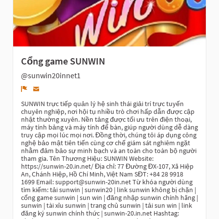
Cổng game SUNWIN
@sunwin20innet1
Denunciar
SUNWIN trực tiếp quản lý hệ sinh thái giải trí trực tuyến
chuyên nghiệp, nơi hội tụ nhiều trò chơi hấp dẫn được cập
nhật thường xuyên. Nền tảng được tối ưu trên điện thoại,
máy tính bảng và máy tính để bàn, giúp người dùng dễ dàng
truy cập mọi lúc mọi nơi. Đồng thời, chúng tôi áp dụng công
nghệ bảo mật tiên tiến cùng cơ chế giám sát nghiêm ngặt
nhằm đảm bảo sự minh bạch và an toàn cho toàn bộ người
tham gia. Tên Thương Hiệu: SUNWIN Website:
https://sunwin-20.in.net/ Địa chỉ: 77 Đường ĐX-107, Xã Hiệp
An, Chánh Hiệp, Hồ Chí Minh, Việt Nam SĐT: +84 28 9918
1699 Email: support@sunwin-20in.net Từ khóa người dùng
tìm kiếm: tải sunwin | sunwin20 | link sunwin không bị chặn |
cổng game sunwin | sun win | đăng nhập sunwin chính hãng |
sunwin | tài xỉu sunwin | trang chủ sunwin | tải sun win | link
đăng ký sunwin chính thức | sunwin-20.in.net Hashtag: