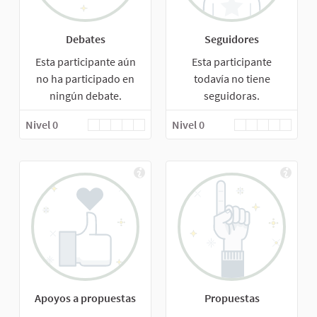
Debates
Seguidores
Esta participante aún
Esta participante
no ha participado en
todavía no tiene
ningún debate.
seguidoras.
Nivel 0
Nivel 0
Apoyos a propuestas
Propuestas