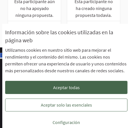
Esta participante aún
Esta participante no
no ha apoyado
ha creado ninguna
ninguna propuesta.
propuesta todavía.
Nivel 0
Nivel 0
Información sobre las cookies utilizadas en la
página web
Utilizamos cookies en nuestro sitio web para mejorar el
rendimiento y el contenido del mismo. Las cookies nos
permiten ofrecer una experiencia de usuario y unos contenidos
Escuela de Participación Ciudadana
más personalizados desde nuestros canales de redes sociales.
Área de Participación Ciudadana
CURSO LENGUAJE DE SIGNOS ESPAÑOLA A1.2. (PRESENCIAL)
Descargar ficheros de datos abiertos
Aceptar todas
Configuración de cookies
Escuela de Participación Ciudadana en 
Escuela de Participación Ciudada
Escuela de Participación Ciu
Aceptar solo las esenciales
Web creada con
software libre
.
Configuración
(Enlace externo)