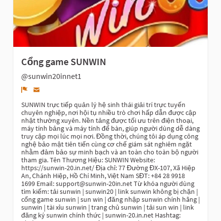
Cổng game SUNWIN
@sunwin20innet1
Denunciar
SUNWIN trực tiếp quản lý hệ sinh thái giải trí trực tuyến
chuyên nghiệp, nơi hội tụ nhiều trò chơi hấp dẫn được cập
nhật thường xuyên. Nền tảng được tối ưu trên điện thoại,
máy tính bảng và máy tính để bàn, giúp người dùng dễ dàng
truy cập mọi lúc mọi nơi. Đồng thời, chúng tôi áp dụng công
nghệ bảo mật tiên tiến cùng cơ chế giám sát nghiêm ngặt
nhằm đảm bảo sự minh bạch và an toàn cho toàn bộ người
tham gia. Tên Thương Hiệu: SUNWIN Website:
https://sunwin-20.in.net/ Địa chỉ: 77 Đường ĐX-107, Xã Hiệp
An, Chánh Hiệp, Hồ Chí Minh, Việt Nam SĐT: +84 28 9918
1699 Email: support@sunwin-20in.net Từ khóa người dùng
tìm kiếm: tải sunwin | sunwin20 | link sunwin không bị chặn |
cổng game sunwin | sun win | đăng nhập sunwin chính hãng |
sunwin | tài xỉu sunwin | trang chủ sunwin | tải sun win | link
đăng ký sunwin chính thức | sunwin-20.in.net Hashtag: