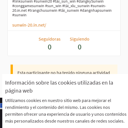
#linksunwin #sunwin20 #tải_sun_win #dangkySunwin
#conggamesunwin #sun_win #tài_xỉu_sunwin #sunwin-
20.in.net #trangchusunwin #tải_sunwin #dangnhapsunwin
#sunwin
sunwin-20.in.net/
Seguidoras
Siguiendo
0
0
Esta participante no ha tenido ninguna actividad
todavía.
Información sobre las cookies utilizadas en la
página web
Utilizamos cookies en nuestro sitio web para mejorar el
rendimiento y el contenido del mismo. Las cookies nos
permiten ofrecer una experiencia de usuario y unos contenidos
Escuela de Participación Ciudadana
más personalizados desde nuestros canales de redes sociales.
Área de Participación Ciudadana