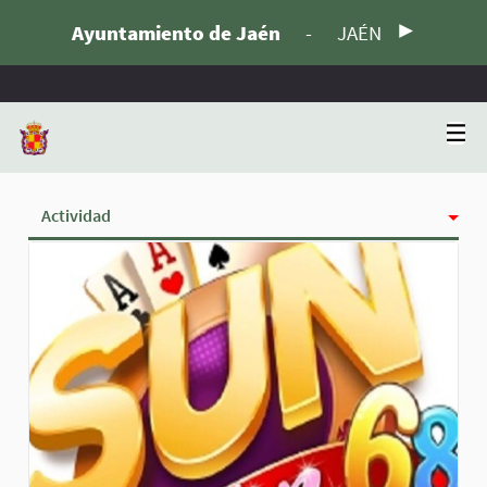
Ayuntamiento de Jaén
-
JAÉN
Actividad
Insignias
Siguiendo
Seguidoras
Grupos