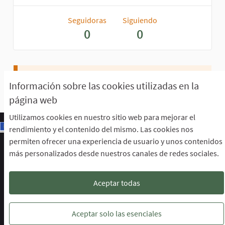
Seguidoras
Siguiendo
0
0
Aún no hay seguidores.
Información sobre las cookies utilizadas en la
página web
Utilizamos cookies en nuestro sitio web para mejorar el
rendimiento y el contenido del mismo. Las cookies nos
permiten ofrecer una experiencia de usuario y unos contenidos
Escuela de Participación Ciudadana
más personalizados desde nuestros canales de redes sociales.
Área de Participación Ciudadana
CURSO LENGUAJE DE SIGNOS ESPAÑOLA A1.2. (PRESENCIAL)
Descargar ficheros de datos abiertos
Aceptar todas
Configuración de cookies
Escuela de Participación Ciudadana en 
Escuela de Participación Ciudada
Escuela de Participación Ciu
Aceptar solo las esenciales