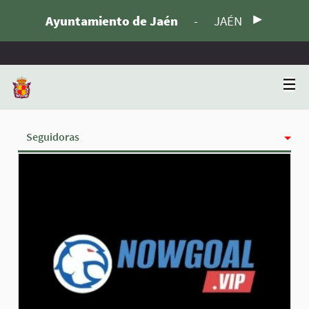
Ayuntamiento de Jaén
-
JAÉN
Seguidoras
Actividad
Insignias
Siguiendo
Grupos