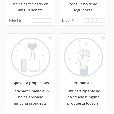
no ha participado en
todavía no tiene
ningún debate.
seguidoras.
Nivel 0
Nivel 0
Apoyos a propuestas
Propuestas
Esta participante aún
Esta participante no
no ha apoyado
ha creado ninguna
ninguna propuesta.
propuesta todavía.
Nivel 0
Nivel 0