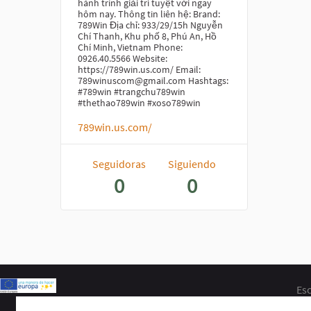
hành trình giải trí tuyệt vời ngay
hôm nay. Thông tin liên hệ: Brand:
789Win Địa chỉ: 933/29/15h Nguyễn
Chí Thanh, Khu phố 8, Phú An, Hồ
Chí Minh, Vietnam Phone:
0926.40.5566 Website:
https://789win.us.com/ Email:
789winuscom@gmail.com Hashtags:
#789win #trangchu789win
#thethao789win #xoso789win
789win.us.com/
Seguidoras
Siguiendo
0
0
Esc