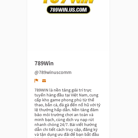
789Win
@789winuscomm
Denunciar
789WIN là nền tảng giải trí trực
tuyến hàng đầu tại Việt Nam, cung
cấp kho game phong phú từ thể
thao, bắn cá, đá gà đến nổ hũ với tỷ
lệ thưởng hấp dẫn. Nền tảng đảm
bảo môi trường chơi an toàn và
minh bạch, cùng dịch vụ nạp rút
nhanh chóng 24/7. Bài viết hướng
dẫn chi tiết cách truy cập, đăng ký
và tận dụng ưu đãi để bạn bắt đầu