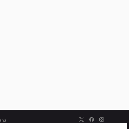
dana
Escuela de Participación 
Escuela de Particip
Escuela de Par