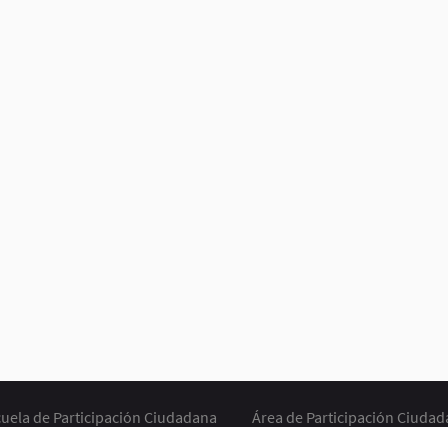
uela de Participación Ciudadana
Área de Participación Ciuda
CURSO LENGUAJE DE SIGNOS ESPAÑOLA A1.2. (PRESENCIAL)