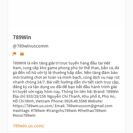
789Win
@789winuscomm
Denunciar
789WIN là nền tảng giải trí trực tuyến hàng đầu tại Việt
Nam, cung cấp kho game phong phú từ thể thao, bắn cá, đá
gà đến nổ hũ với tỷ lệ thưởng hấp dẫn. Nền tảng đảm bảo
môi trường chơi an toàn và minh bạch, cùng dịch vụ nạp rút
nhanh chóng 24/7. Bài viết hướng dẫn chi tiết cách truy cập,
đăng ký và tận dụng ưu đãi để bạn bắt đầu hành trình giải
trí tuyệt vời ngay hôm nay. Thông tin liên hệ: Brand: 789Win
Địa chỉ: 933/29/15h Nguyễn Chí Thanh, Khu phố 8, Phú An,
Hồ Chí Minh, Vietnam Phone: 0926.40.5566 Website:
https://789win.us.com/ Email: 789winuscom@gmail.com
Hashtags: #789win #trangchu789win #thethao789win
#xoso789win
789win.us.com/