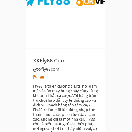
XXFly88 Com
@xxfly88com
Denunciar
Fly88 là thiên đường giải trí nơi đam
mê và vận may bùng cháy cùng từng
khoảnh khắc cá cược. Với hàng trăm
trò chơi hấp dẫn, tỷ lệ thắng cao và
dịch vụ khách hàng tận tâm 24/7,
Fly88 khiến mỗi lần đăng nhập trở
thành một cuộc phiêu lưu đầy cảm
xúc. Không chỉ là một nhà cái, Fly88
còn là biểu tượng của sự bứt phá,
nơi người chơi tìm thấy niềm vui, cơ