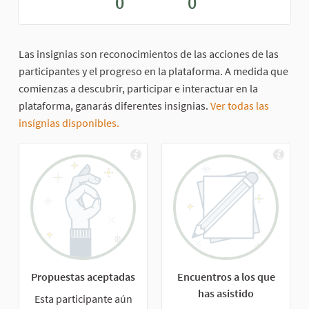
0
0
Las insignias son reconocimientos de las acciones de las
participantes y el progreso en la plataforma. A medida que
comienzas a descubrir, participar e interactuar en la
plataforma, ganarás diferentes insignias.
Ver todas las
insígnias disponibles.
Propuestas aceptadas
Encuentros a los que
has asistido
Esta participante aún