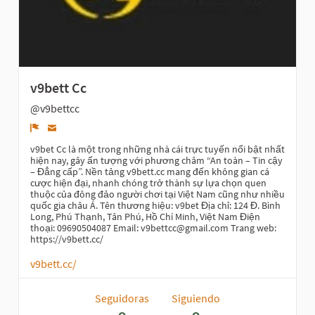
v9bett Cc
@v9bettcc
Denunciar
v9bet Cc là một trong những nhà cái trực tuyến nổi bật nhất
hiện nay, gây ấn tượng với phương châm “An toàn – Tin cậy
– Đẳng cấp”. Nền tảng v9bett.cc mang đến không gian cá
cược hiện đại, nhanh chóng trở thành sự lựa chọn quen
thuộc của đông đảo người chơi tại Việt Nam cũng như nhiều
quốc gia châu Á. Tên thương hiệu: v9bet Địa chỉ: 124 Đ. Bình
Long, Phú Thạnh, Tân Phú, Hồ Chí Minh, Việt Nam Điện
thoại: 09690504087 Email: v9bettcc@gmail.com Trang web:
https://v9bett.cc/
v9bett.cc/
Seguidoras
Siguiendo