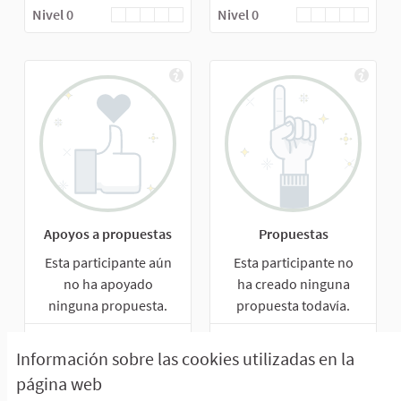
Nivel 0
Nivel 0
Apoyos a propuestas
Propuestas
Esta participante aún
Esta participante no
no ha apoyado
ha creado ninguna
ninguna propuesta.
propuesta todavía.
Nivel 0
Nivel 0
Información sobre las cookies utilizadas en la
página web