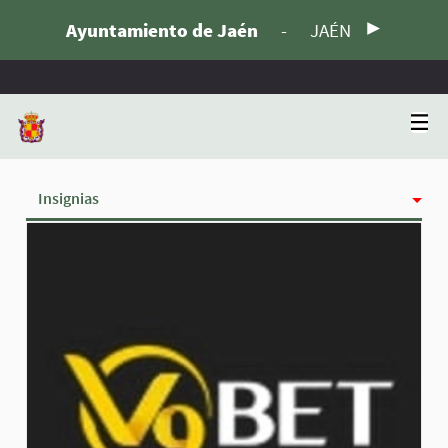
Ayuntamiento de Jaén
-
JAÉN
Insignias
Actividad
Siguiendo
Seguidoras
Grupos