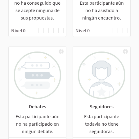
no ha conseguido que
Esta participante aún
se acepte ninguna de
no ha asistido a
sus propuestas.
ningún encuentro.
Nivel 0
Nivel 0
Debates
Seguidores
Esta participante aún
Esta participante
no ha participado en
todavía no tiene
ningún debate.
seguidoras.