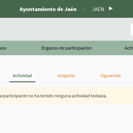
Ayuntamiento de Jaén
-
JAÉN
B
sos
Órganos de participación
Acti
Actividad
Insignias
Siguiendo
a participante no ha tenido ninguna actividad todavía.