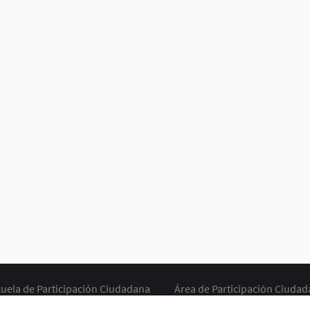
uela de Participación Ciudadana
Área de Participación Ciuda
CURSO LENGUAJE DE SIGNOS ESPAÑOLA A1.2. (PRESENCIAL)