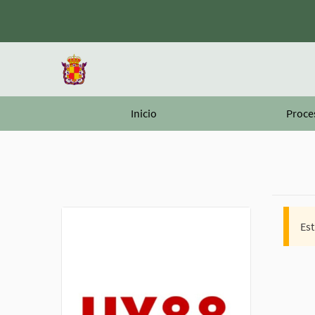
Inicio
Proce
Est