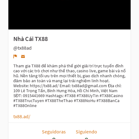
Nhà Cái TX88
@tx88ad
Denunciar
Tham gia TX88 để khám phá thế giới giải trí trực tuyến đỉnh
cao với các trò chơi như thể thao, casino live, game bài và nổ
hũ. Nền tảng tối ưu trên mọi thiết bị, giao dịch nhanh chóng,
đảm bảo an toàn và mang lại trải nghiệm linh hoạt.
Website: https://tx88.ad/ Email: tx88ad@gmail.com Địa chỉ:
109 Lê Trọng Tấn, Bình Hưng Hòa, Hồ Chí Minh, Việt Nam
SĐT: 0915441669 Hashtags: #TX88 #TX88UyTin #TX88Casino
#TX88TrucTuyen #TX88TheThao #TX88NoHu #TX88BanCa
#TX88Online
tx88.ad/
Seguidoras
Siguiendo