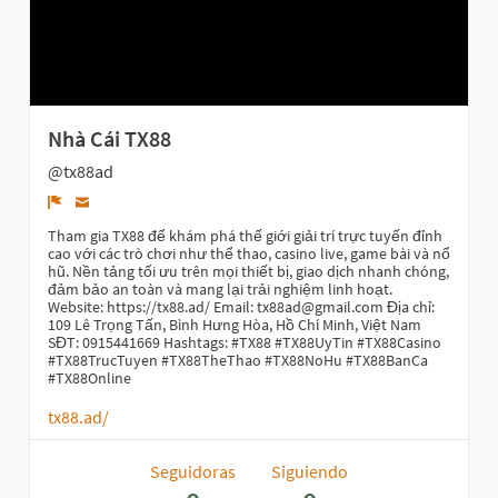
Nhà Cái TX88
@tx88ad
Denunciar
Tham gia TX88 để khám phá thế giới giải trí trực tuyến đỉnh
cao với các trò chơi như thể thao, casino live, game bài và nổ
hũ. Nền tảng tối ưu trên mọi thiết bị, giao dịch nhanh chóng,
đảm bảo an toàn và mang lại trải nghiệm linh hoạt.
Website: https://tx88.ad/ Email: tx88ad@gmail.com Địa chỉ:
109 Lê Trọng Tấn, Bình Hưng Hòa, Hồ Chí Minh, Việt Nam
SĐT: 0915441669 Hashtags: #TX88 #TX88UyTin #TX88Casino
#TX88TrucTuyen #TX88TheThao #TX88NoHu #TX88BanCa
#TX88Online
tx88.ad/
Seguidoras
Siguiendo