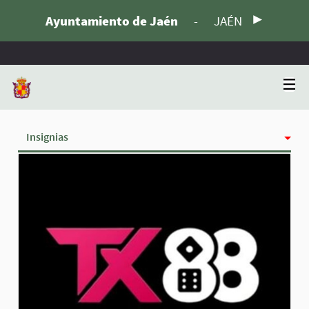
Ayuntamiento de Jaén
-
JAÉN
Insignias
Actividad
Siguiendo
Seguidoras
Grupos