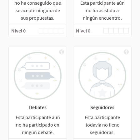
no ha conseguido que
Esta participante aún
se acepte ninguna de
no ha asistido a
sus propuestas.
ningún encuentro.
Nivel 0
Nivel 0
Debates
Seguidores
Esta participante aún
Esta participante
no ha participado en
todavía no tiene
ningún debate.
seguidoras.