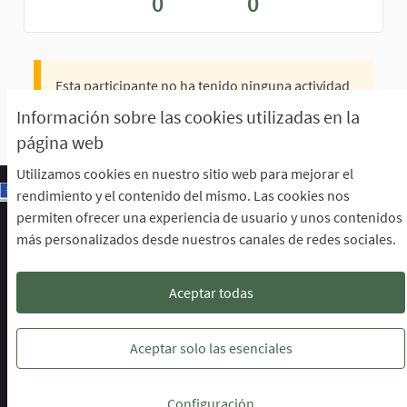
0
0
Esta participante no ha tenido ninguna actividad
todavía.
Información sobre las cookies utilizadas en la
página web
Utilizamos cookies en nuestro sitio web para mejorar el
rendimiento y el contenido del mismo. Las cookies nos
permiten ofrecer una experiencia de usuario y unos contenidos
Escuela de Participación Ciudadana
más personalizados desde nuestros canales de redes sociales.
Área de Participación Ciudadana
CURSO LENGUAJE DE SIGNOS ESPAÑOLA A1.2. (PRESENCIAL)
Descargar ficheros de datos abiertos
Aceptar todas
Configuración de cookies
Escuela de Participación Ciudadana en 
Escuela de Participación Ciudada
Escuela de Participación Ciu
Aceptar solo las esenciales
Web creada con
software libre
.
Configuración