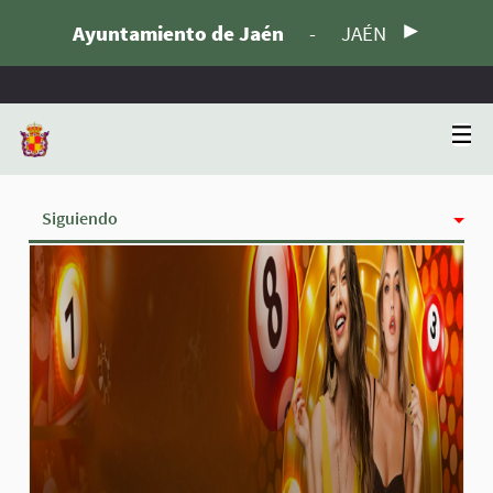
Ayuntamiento de Jaén
-
JAÉN
Siguiendo
Actividad
Insignias
Seguidoras
Grupos