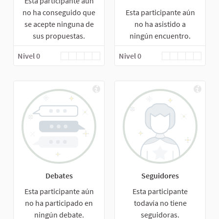
Esta participante aún
no ha conseguido que
Esta participante aún
se acepte ninguna de
no ha asistido a
sus propuestas.
ningún encuentro.
Nivel 0
Nivel 0
Debates
Seguidores
Esta participante aún
Esta participante
no ha participado en
todavía no tiene
ningún debate.
seguidoras.