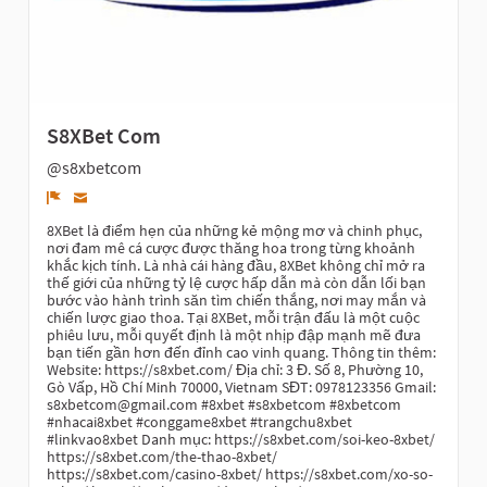
S8XBet Com
@s8xbetcom
Denunciar
8XBet là điểm hẹn của những kẻ mộng mơ và chinh phục,
nơi đam mê cá cược được thăng hoa trong từng khoảnh
khắc kịch tính. Là nhà cái hàng đầu, 8XBet không chỉ mở ra
thế giới của những tỷ lệ cược hấp dẫn mà còn dẫn lối bạn
bước vào hành trình săn tìm chiến thắng, nơi may mắn và
chiến lược giao thoa. Tại 8XBet, mỗi trận đấu là một cuộc
phiêu lưu, mỗi quyết định là một nhịp đập mạnh mẽ đưa
bạn tiến gần hơn đến đỉnh cao vinh quang. Thông tin thêm:
Website: https://s8xbet.com/ Địa chỉ: 3 Đ. Số 8, Phường 10,
Gò Vấp, Hồ Chí Minh 70000, Vietnam SĐT: 0978123356 Gmail:
s8xbetcom@gmail.com #8xbet #s8xbetcom #8xbetcom
#nhacai8xbet #conggame8xbet #trangchu8xbet
#linkvao8xbet Danh mục: https://s8xbet.com/soi-keo-8xbet/
https://s8xbet.com/the-thao-8xbet/
https://s8xbet.com/casino-8xbet/ https://s8xbet.com/xo-so-