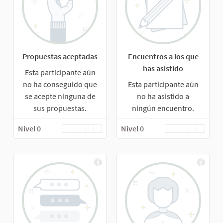
Propuestas aceptadas
Encuentros a los que
has asistido
Esta participante aún
no ha conseguido que
Esta participante aún
se acepte ninguna de
no ha asistido a
sus propuestas.
ningún encuentro.
Nivel 0
Nivel 0