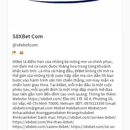
S8XBet Com
@s8xbetcom
Denunciar
8XBet là điểm hẹn của những kẻ mộng mơ và chinh phục,
nơi đam mê cá cược được thăng hoa trong từng khoảnh
khắc kịch tính. Là nhà cái hàng đầu, 8XBet không chỉ mở ra
thế giới của những tỷ lệ cược hấp dẫn mà còn dẫn lối bạn
bước vào hành trình săn tìm chiến thắng, nơi may mắn và
chiến lược giao thoa. Tại 8XBet, mỗi trận đấu là một cuộc
phiêu lưu, mỗi quyết định là một nhịp đập mạnh mẽ đưa
bạn tiến gần hơn đến đỉnh cao vinh quang. Thông tin thêm:
Website: https://s8xbet.com/ Địa chỉ: 3 Đ. Số 8, Phường 10,
Gò Vấp, Hồ Chí Minh 70000, Vietnam SĐT: 0978123356 Gmail:
s8xbetcom@gmail.com #8xbet #s8xbetcom #8xbetcom
#nhacai8xbet #conggame8xbet #trangchu8xbet
#linkvao8xbet Danh mục: https://s8xbet.com/soi-keo-8xbet/
https://s8xbet.com/the-thao-8xbet/
https://s8xbet.com/casino-8xbet/ https://s8xbet.com/xo-so-