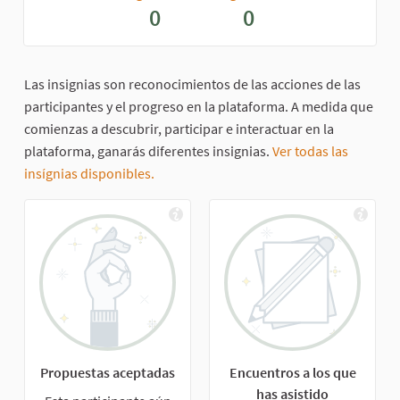
0
0
Las insignias son reconocimientos de las acciones de las
participantes y el progreso en la plataforma. A medida que
comienzas a descubrir, participar e interactuar en la
plataforma, ganarás diferentes insignias.
Ver todas las
insígnias disponibles.
Propuestas aceptadas
Encuentros a los que
has asistido