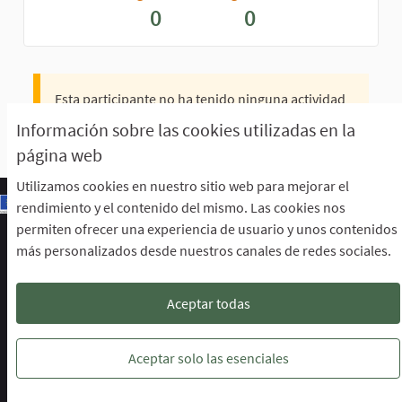
0
0
Esta participante no ha tenido ninguna actividad
todavía.
Información sobre las cookies utilizadas en la
página web
Utilizamos cookies en nuestro sitio web para mejorar el
rendimiento y el contenido del mismo. Las cookies nos
permiten ofrecer una experiencia de usuario y unos contenidos
Escuela de Participación Ciudadana
más personalizados desde nuestros canales de redes sociales.
Área de Participación Ciudadana
CURSO LENGUAJE DE SIGNOS ESPAÑOLA A1.2. (PRESENCIAL)
Descargar ficheros de datos abiertos
Aceptar todas
Configuración de cookies
Escuela de Participación Ciudadana en 
Escuela de Participación Ciudada
Escuela de Participación Ciu
Aceptar solo las esenciales