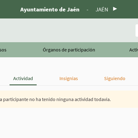
Ayuntamiento de Jaén
-
JAÉN
B
sos
Órganos de participación
Acti
Actividad
Insignias
Siguiendo
a participante no ha tenido ninguna actividad todavía.