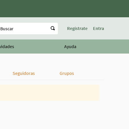
uscar
Regístrate
Entra
vidades
Ayuda
Seguidoras
Grupos