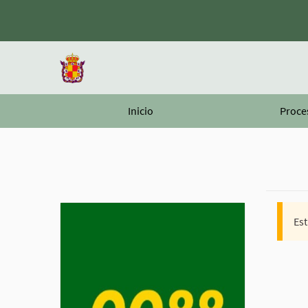
Inicio
Proce
Est