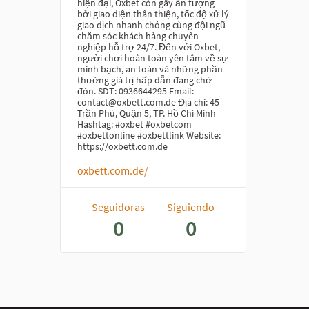
hiện đại, Oxbet còn gây ấn tượng
bởi giao diện thân thiện, tốc độ xử lý
giao dịch nhanh chóng cùng đội ngũ
chăm sóc khách hàng chuyên
nghiệp hỗ trợ 24/7. Đến với Oxbet,
người chơi hoàn toàn yên tâm về sự
minh bạch, an toàn và những phần
thưởng giá trị hấp dẫn đang chờ
đón. SDT: 0936644295 Email:
contact@oxbett.com.de Địa chỉ: 45
Trần Phú, Quận 5, TP. Hồ Chí Minh
Hashtag: #oxbet #oxbetcom
#oxbettonline #oxbettlink Website:
https://oxbett.com.de
oxbett.com.de/
Seguidoras
Siguiendo
0
0