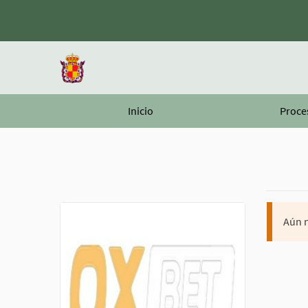
Inicio
Proce
Aún n