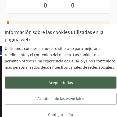
0
0
Aún no perteneces a ningún grupo.
Información sobre las cookies utilizadas en la
página web
Utilizamos cookies en nuestro sitio web para mejorar el
rendimiento y el contenido del mismo. Las cookies nos
permiten ofrecer una experiencia de usuario y unos contenidos
Escuela de Participación Ciudadana
más personalizados desde nuestros canales de redes sociales.
Área de Participación Ciudadana
CURSO LENGUAJE DE SIGNOS ESPAÑOLA A1.2. (PRESENCIAL)
Descargar ficheros de datos abiertos
Aceptar todas
Configuración de cookies
Escuela de Participación Ciudadana en 
Escuela de Participación Ciudada
Escuela de Participación Ciu
Aceptar solo las esenciales
Web creada con
software libre
.
Configuración
(Enlace externo)