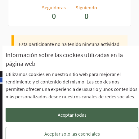
Seguidoras
Siguiendo
0
0
Esta participante no ha tenido ninguna actividad
todavía.
Información sobre las cookies utilizadas en la
página web
Utilizamos cookies en nuestro sitio web para mejorar el
rendimiento y el contenido del mismo. Las cookies nos
permiten ofrecer una experiencia de usuario y unos contenidos
Escuela de Participación Ciudadana
más personalizados desde nuestros canales de redes sociales.
Área de Participación Ciudadana
CURSO LENGUAJE DE SIGNOS ESPAÑOLA A1.2. (PRESENCIAL)
Descargar ficheros de datos abiertos
Aceptar todas
Configuración de cookies
Escuela de Participación Ciudadana en 
Escuela de Participación Ciudada
Escuela de Participación Ciu
Aceptar solo las esenciales