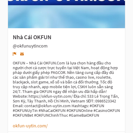
Nhà Cái OKFUN
@okfunuytincom
Denunciar
OKFUN – Nhà Cái OKFUN.Com là lựa chọn hàng đầu cho
người chơi cá cược trực tuyến tại Việt Nam, hoạt động hợp
pháp dưới giấy phép PAGCOR. Nền tảng cung cấp đầy đủ
các sản phẩm giải trí như thể thao, casino live, roulette,
blackjack, slot game, xổ số và bắn cá đổi thưởng. Tốc độ
truy cập nhanh, app mobile tiện lợi, CSKH luôn sẵn sàng
24/7. Tham gia OKFUN ngay để nhận ưu đãi hấp dẫn!
Website: https://okfun-uytin.com/ Địa chỉ: 533 Lê Trọng Tấn,
Sơn Kỳ, Tây Thạnh, Hồ Chí Minh, Vietnam SĐT: 0986523342
Email: contact@okfun-uytin.com Hashtags: #OKFUN
#OKFUNUyTin #NhaCaiOKFUN #OKFUNOnline #CasinoOKFUN
#OKFUNBet #OKFUNChinhThuc #GameBaiOKFUN
okfun-uytin.com/