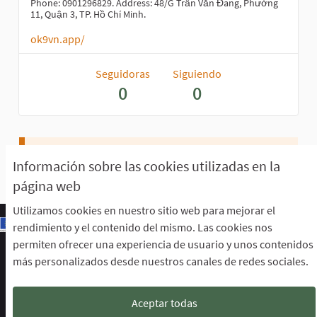
Phone: 0901296829. Address: 48/G Trần Văn Đang, Phường
11, Quận 3, TP. Hồ Chí Minh.
ok9vn.app/
Seguidoras
Siguiendo
0
0
Aún no hay seguidores.
Información sobre las cookies utilizadas en la
página web
Utilizamos cookies en nuestro sitio web para mejorar el
rendimiento y el contenido del mismo. Las cookies nos
permiten ofrecer una experiencia de usuario y unos contenidos
Escuela de Participación Ciudadana
más personalizados desde nuestros canales de redes sociales.
Área de Participación Ciudadana
CURSO LENGUAJE DE SIGNOS ESPAÑOLA A1.2. (PRESENCIAL)
Descargar ficheros de datos abiertos
Aceptar todas