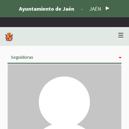
Ayuntamiento de Jaén
-
JAÉN
Seguidoras
Actividad
Insignias
Siguiendo
Grupos