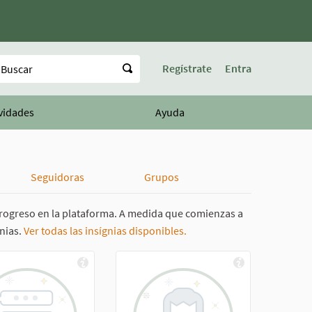
uscar
Regístrate
Entra
vidades
Ayuda
Seguidoras
Grupos
 progreso en la plataforma. A medida que comienzas a
gnias.
Ver todas las insígnias disponibles.