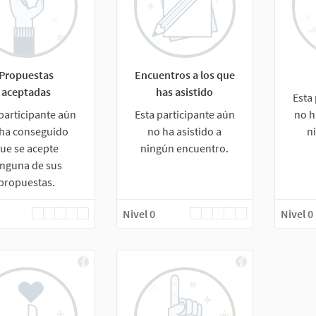
Propuestas
Encuentros a los que
aceptadas
has asistido
Esta
 participante aún
Esta participante aún
no h
ha conseguido
no ha asistido a
n
ue se acepte
ningún encuentro.
inguna de sus
propuestas.
Nivel 0
Nivel 0