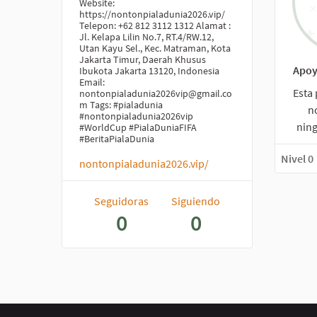
Website:
https://nontonpialadunia2026.vip/
Telepon: +62 812 3112 1312 Alamat :
Jl. Kelapa Lilin No.7, RT.4/RW.12,
Utan Kayu Sel., Kec. Matraman, Kota
Jakarta Timur, Daerah Khusus
Apoy
Ibukota Jakarta 13120, Indonesia
Email:
Esta
nontonpialadunia2026vip@gmail.co
m Tags: #pialadunia
n
#nontonpialadunia2026vip
nin
#WorldCup #PialaDuniaFIFA
#BeritaPialaDunia
Nivel 0
nontonpialadunia2026.vip/
Seguidoras
Siguiendo
0
0