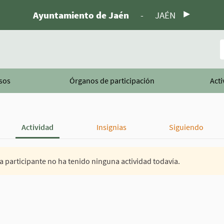
Ayuntamiento de Jaén
-
JAÉN
B
sos
Órganos de participación
Acti
Actividad
Insignias
Siguiendo
a participante no ha tenido ninguna actividad todavía.