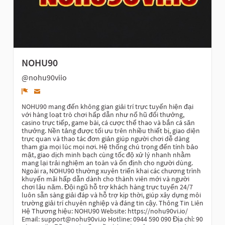
NOHU90
@nohu90viio
Denunciar
NOHU90 mang đến không gian giải trí trực tuyến hiện đại
với hàng loạt trò chơi hấp dẫn như nổ hũ đổi thưởng,
casino trực tiếp, game bài, cá cược thể thao và bắn cá săn
thưởng. Nền tảng được tối ưu trên nhiều thiết bị, giao diện
trực quan và thao tác đơn giản giúp người chơi dễ dàng
tham gia mọi lúc mọi nơi. Hệ thống chú trọng đến tính bảo
mật, giao dịch minh bạch cùng tốc độ xử lý nhanh nhằm
mang lại trải nghiệm an toàn và ổn định cho người dùng.
Ngoài ra, NOHU90 thường xuyên triển khai các chương trình
khuyến mãi hấp dẫn dành cho thành viên mới và người
chơi lâu năm. Đội ngũ hỗ trợ khách hàng trực tuyến 24/7
luôn sẵn sàng giải đáp và hỗ trợ kịp thời, giúp xây dựng môi
trường giải trí chuyên nghiệp và đáng tin cậy. Thông Tin Liên
Hệ Thương hiệu: NOHU90 Website: https://nohu90vi.io/
Email: support@nohu90vi.io Hotline: 0944 590 090 Địa chỉ: 90