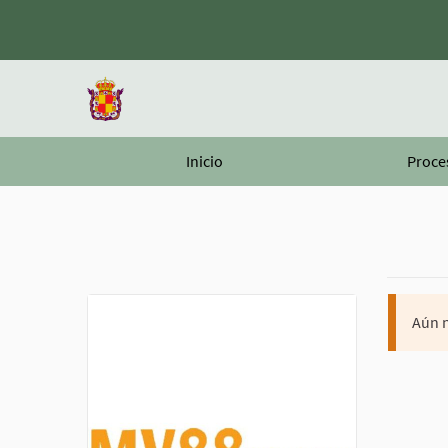
Inicio
Proce
Aún n