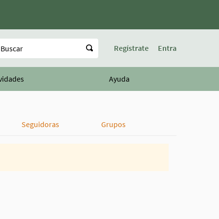
uscar
Regístrate
Entra
vidades
Ayuda
Seguidoras
Grupos