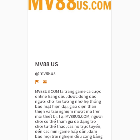
MV88 US
@mv88us
Denunciar
MV88US COM là trang game cá cược
online hàng đầu, được đông đảo
người chơi tin tưởng nhờ hệ thống
bảo mật hiện đại, giao diện thân
thiện và trải nghiệm mượt mà trên
mọi thiết bị. Tại MV88US.COM, người
chơi có thể tham gia đa dạng trò
chơi từ thể thao, casino trực tuyến,
đến các mini game hấp dẫn, đảm
bảo mọi trải nghiệm đều công bằng