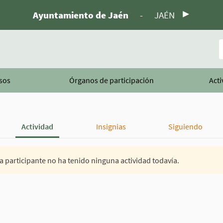
Ayuntamiento de Jaén
-
JAÉN
B
sos
Órganos de participación
Acti
Actividad
Insignias
Siguiendo
a participante no ha tenido ninguna actividad todavía.