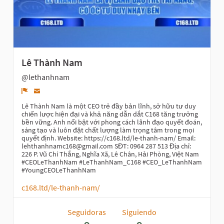
Lê Thành Nam
@lethanhnam
Denunciar
Lê Thành Nam là một CEO trẻ đầy bản lĩnh, sở hữu tư duy
chiến lược hiện đại và khả năng dẫn dắt C168 tăng trưởng
bền vững. Anh nổi bật với phong cách lãnh đạo quyết đoán,
sáng tạo và luôn đặt chất lượng làm trọng tâm trong mọi
quyết định. Website: https://c168.ltd/le-thanh-nam/ Email:
lehthanhnamc168@gmail.com SĐT: 0964 287 513 Địa chỉ:
226 P. Vũ Chí Thắng, Nghĩa Xã, Lê Chân, Hải Phòng, Việt Nam
#CEOLeThanhNam #LeThanhNam_C168 #CEO_LeThanhNam
#YoungCEOLeThanhNam
c168.ltd/le-thanh-nam/
Seguidoras
Siguiendo