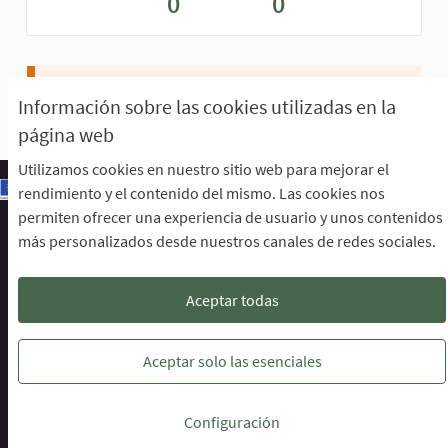
0
0
No sigue a nadie ni a ninguna actividad.
Información sobre las cookies utilizadas en la
página web
Utilizamos cookies en nuestro sitio web para mejorar el
rendimiento y el contenido del mismo. Las cookies nos
permiten ofrecer una experiencia de usuario y unos contenidos
Escuela de Participación Ciudadana
más personalizados desde nuestros canales de redes sociales.
Área de Participación Ciudadana
CURSO LENGUAJE DE SIGNOS ESPAÑOLA A1.2. (PRESENCIAL)
Descargar ficheros de datos abiertos
Aceptar todas
Configuración de cookies
Escuela de Participación Ciudadana en 
Escuela de Participación Ciudada
Escuela de Participación Ciu
Aceptar solo las esenciales
Web creada con
software libre
.
Configuración
(Enlace externo)