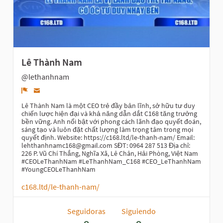
Lê Thành Nam
@lethanhnam
Denunciar
Lê Thành Nam là một CEO trẻ đầy bản lĩnh, sở hữu tư duy
chiến lược hiện đại và khả năng dẫn dắt C168 tăng trưởng
bền vững. Anh nổi bật với phong cách lãnh đạo quyết đoán,
sáng tạo và luôn đặt chất lượng làm trọng tâm trong mọi
quyết định. Website: https://c168.ltd/le-thanh-nam/ Email:
lehthanhnamc168@gmail.com SĐT: 0964 287 513 Địa chỉ:
226 P. Vũ Chí Thắng, Nghĩa Xã, Lê Chân, Hải Phòng, Việt Nam
#CEOLeThanhNam #LeThanhNam_C168 #CEO_LeThanhNam
#YoungCEOLeThanhNam
c168.ltd/le-thanh-nam/
Seguidoras
Siguiendo