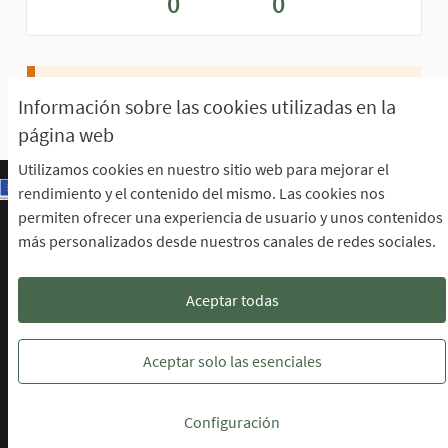
0
0
Aún no hay seguidores.
Información sobre las cookies utilizadas en la
página web
Utilizamos cookies en nuestro sitio web para mejorar el
rendimiento y el contenido del mismo. Las cookies nos
permiten ofrecer una experiencia de usuario y unos contenidos
Escuela de Participación Ciudadana
más personalizados desde nuestros canales de redes sociales.
Área de Participación Ciudadana
CURSO LENGUAJE DE SIGNOS ESPAÑOLA A1.2. (PRESENCIAL)
Descargar ficheros de datos abiertos
Aceptar todas
Configuración de cookies
Escuela de Participación Ciudadana en 
Escuela de Participación Ciudada
Escuela de Participación Ciu
Aceptar solo las esenciales
Web creada con
software libre
.
Configuración
(Enlace externo)