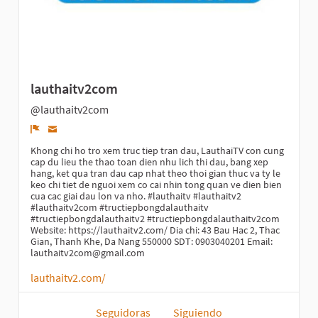
lauthaitv2com
@lauthaitv2com
Denunciar
Khong chi ho tro xem truc tiep tran dau, LauthaiTV con cung
cap du lieu the thao toan dien nhu lich thi dau, bang xep
hang, ket qua tran dau cap nhat theo thoi gian thuc va ty le
keo chi tiet de nguoi xem co cai nhin tong quan ve dien bien
cua cac giai dau lon va nho. #lauthaitv #lauthaitv2
#lauthaitv2com #tructiepbongdalauthaitv
#tructiepbongdalauthaitv2 #tructiepbongdalauthaitv2com
Website: https://lauthaitv2.com/ Dia chi: 43 Bau Hac 2, Thac
Gian, Thanh Khe, Da Nang 550000 SDT: 0903040201 Email:
lauthaitv2com@gmail.com
lauthaitv2.com/
Seguidoras
Siguiendo