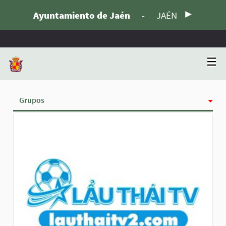
Ayuntamiento de Jaén
-
JAÉN
Grupos
Actividad
Insignias
Siguiendo
Seguidoras