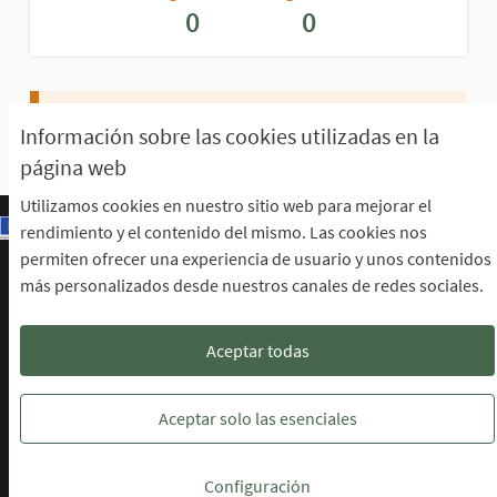
0
0
Aún no perteneces a ningún grupo.
Información sobre las cookies utilizadas en la
página web
Utilizamos cookies en nuestro sitio web para mejorar el
rendimiento y el contenido del mismo. Las cookies nos
permiten ofrecer una experiencia de usuario y unos contenidos
Escuela de Participación Ciudadana
más personalizados desde nuestros canales de redes sociales.
Área de Participación Ciudadana
CURSO LENGUAJE DE SIGNOS ESPAÑOLA A1.2. (PRESENCIAL)
Descargar ficheros de datos abiertos
Aceptar todas
Configuración de cookies
Escuela de Participación Ciudadana en 
Escuela de Participación Ciudada
Escuela de Participación Ciu
Aceptar solo las esenciales
Web creada con
software libre
.
Configuración
(Enlace externo)