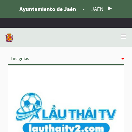
Ayuntamiento de Jaén
-
JAÉN
Insignias
Actividad
Siguiendo
Seguidoras
Grupos