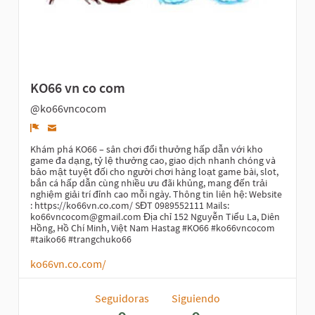
KO66 vn co com
@ko66vncocom
Denunciar
Khám phá KO66 – sân chơi đổi thưởng hấp dẫn với kho
game đa dạng, tỷ lệ thưởng cao, giao dịch nhanh chóng và
bảo mật tuyệt đối cho người chơi hàng loạt game bài, slot,
bắn cá hấp dẫn cùng nhiều ưu đãi khủng, mang đến trải
nghiệm giải trí đỉnh cao mỗi ngày. Thông tin liên hệ: Website
: https://ko66vn.co.com/ SĐT 0989552111 Mails:
ko66vncocom@gmail.com Địa chỉ 152 Nguyễn Tiểu La, Diên
Hồng, Hồ Chí Minh, Việt Nam Hastag #KO66 #ko66vncocom
#taiko66 #trangchuko66
ko66vn.co.com/
Seguidoras
Siguiendo