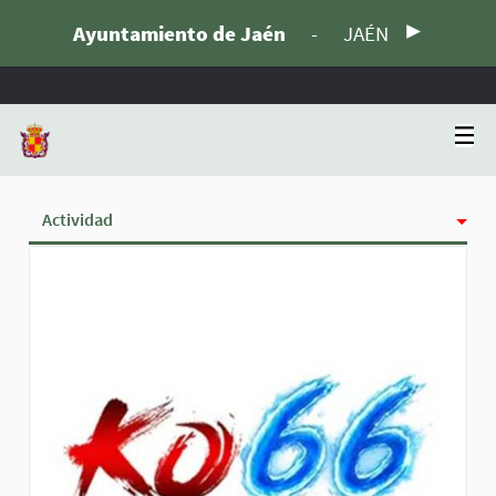
Ayuntamiento de Jaén
-
JAÉN
Actividad
Insignias
Siguiendo
Seguidoras
Grupos