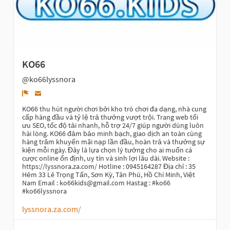
KO66
@ko66lyssnora
Denunciar
KO66 thu hút người chơi bởi kho trò chơi đa dạng, nhà cung
cấp hàng đầu và tỷ lệ trả thưởng vượt trội. Trang web tối
ưu SEO, tốc độ tải nhanh, hỗ trợ 24/7 giúp người dùng luôn
hài lòng. KO66 đảm bảo minh bạch, giao dịch an toàn cùng
hàng trăm khuyến mãi nạp lần đầu, hoàn trả và thưởng sự
kiện mỗi ngày. Đây là lựa chọn lý tưởng cho ai muốn cá
cược online ổn định, uy tín và sinh lợi lâu dài. Website :
https://lyssnora.za.com/ Hotline : 0945164287 Địa chỉ : 35
Hẻm 33 Lê Trọng Tấn, Sơn Kỳ, Tân Phú, Hồ Chí Minh, Việt
Nam Email : ko66kids@gmail.com Hastag : #ko66
#ko66lyssnora
lyssnora.za.com/