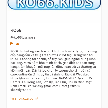
KO66
@ko66lyssnora
Denunciar
KO66 thu hút người chơi bởi kho trò chơi đa dạng, nhà cung
cấp hàng đầu và tỷ lệ trả thưởng vượt trội. Trang web tối
ưu SEO, tốc độ tải nhanh, hỗ trợ 24/7 giúp người dùng luôn
hài lòng. KO66 đảm bảo minh bạch, giao dịch an toàn cùng
hàng trăm khuyến mãi nạp lần đầu, hoàn trả và thưởng sự
kiện mỗi ngày. Đây là lựa chọn lý tưởng cho ai muốn cá
cược online ổn định, uy tín và sinh lợi lâu dài. Website :
https://lyssnora.za.com/ Hotline : 0945164287 Địa chỉ : 35
Hẻm 33 Lê Trọng Tấn, Sơn Kỳ, Tân Phú, Hồ Chí Minh, Việt
Nam Email : ko66kids@gmail.com Hastag : #ko66
#ko66lyssnora
lyssnora.za.com/