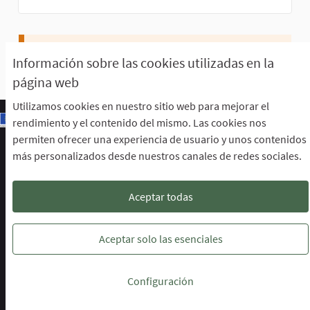
Aún no hay seguidores.
Información sobre las cookies utilizadas en la
página web
Utilizamos cookies en nuestro sitio web para mejorar el
rendimiento y el contenido del mismo. Las cookies nos
permiten ofrecer una experiencia de usuario y unos contenidos
Escuela de Participación Ciudadana
más personalizados desde nuestros canales de redes sociales.
Área de Participación Ciudadana
CURSO LENGUAJE DE SIGNOS ESPAÑOLA A1.2. (PRESENCIAL)
Descargar ficheros de datos abiertos
Aceptar todas
Configuración de cookies
Escuela de Participación Ciudadana en 
Escuela de Participación Ciudada
Escuela de Participación Ciu
Aceptar solo las esenciales
Web creada con
software libre
.
Configuración
(Enlace externo)