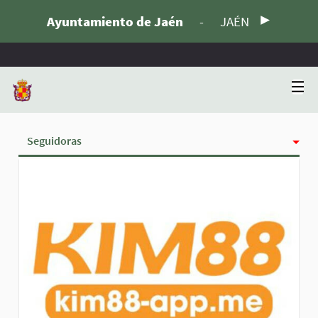
Ayuntamiento de Jaén
-
JAÉN
Seguidoras
Actividad
Insignias
Siguiendo
Grupos