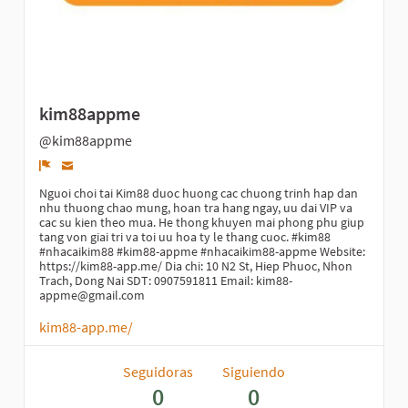
kim88appme
@kim88appme
Denunciar
Nguoi choi tai Kim88 duoc huong cac chuong trinh hap dan
nhu thuong chao mung, hoan tra hang ngay, uu dai VIP va
cac su kien theo mua. He thong khuyen mai phong phu giup
tang von giai tri va toi uu hoa ty le thang cuoc. #kim88
#nhacaikim88 #kim88-appme #nhacaikim88-appme Website:
https://kim88-app.me/ Dia chi: 10 N2 St, Hiep Phuoc, Nhon
Trach, Dong Nai SDT: 0907591811 Email: kim88-
appme@gmail.com
kim88-app.me/
Seguidoras
Siguiendo
0
0