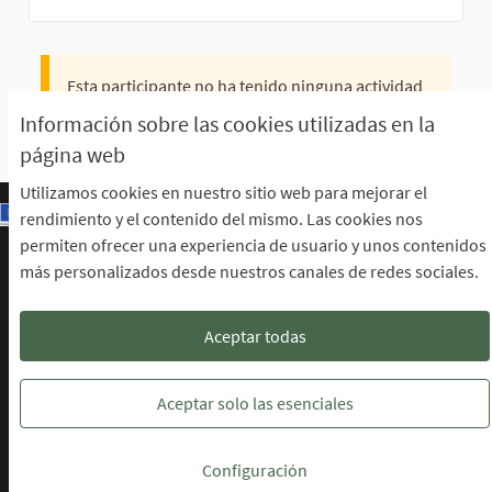
Esta participante no ha tenido ninguna actividad
todavía.
Información sobre las cookies utilizadas en la
página web
Utilizamos cookies en nuestro sitio web para mejorar el
rendimiento y el contenido del mismo. Las cookies nos
permiten ofrecer una experiencia de usuario y unos contenidos
Escuela de Participación Ciudadana
más personalizados desde nuestros canales de redes sociales.
Área de Participación Ciudadana
CURSO LENGUAJE DE SIGNOS ESPAÑOLA A1.2. (PRESENCIAL)
Descargar ficheros de datos abiertos
Aceptar todas
Configuración de cookies
Escuela de Participación Ciudadana en 
Escuela de Participación Ciudada
Escuela de Participación Ciu
Aceptar solo las esenciales
Web creada con
software libre
.
Configuración
(Enlace externo)