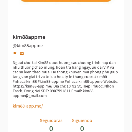
kim88appme
@kim88appme
Denunciar
Nguoi choi tai Kim88 duoc huong cac chuong trinh hap dan
nhu thuong chao mung, hoan tra hang ngay, uu dai VIP va
cac su kien theo mua. He thong khuyen mai phong phu giup
tang von giai tri va toi uu hoa ty le thang cuoc. #kim88
#nhacaikim88 #kim88-appme #nhacaikim88-appme Website:
https://kim88-app.me/ Dia chi: 10 N2 St, Hiep Phuoc, Nhon
Trach, Dong Nai SDT: 0907591811 Email: kim88-
appme@gmail.com
kim88-app.me/
Seguidoras
Siguiendo
0
0