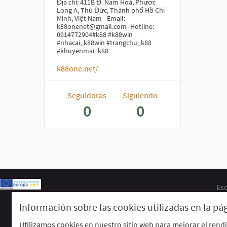
Địa chỉ: 411B Đ. Nam Hoà, Phước
Long A, Thủ Đức, Thành phố Hồ Chí
Minh, Việt Nam - Email:
k88onenet@gmail.com- Hotline:
0914772904#k88 #k88win
#nhacai_k88win #trangchu_k88
#khuyenmai_k88
k88one.net/
Seguidoras
Siguiendo
0
0
Esc
Información sobre las cookies utilizadas en la p
Utilizamos cookies en nuestro sitio web para mejorar el rend