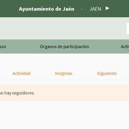
Ayuntamiento de Jaén
-
JAÉN
B
sos
Órganos de participación
Acti
Actividad
Insignias
Siguiendo
o hay seguidores.