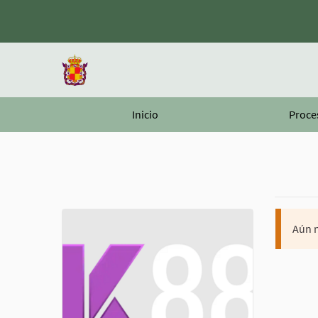
Inicio
Proce
Aún n