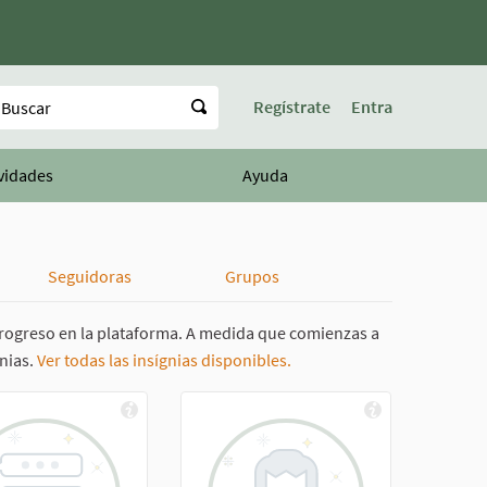
uscar
Regístrate
Entra
vidades
Ayuda
Seguidoras
Grupos
 progreso en la plataforma. A medida que comienzas a
gnias.
Ver todas las insígnias disponibles.