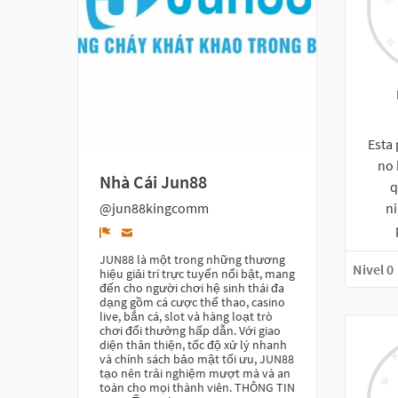
Esta
no 
Nhà Cái Jun88
q
n
@jun88kingcomm
Denunciar
JUN88 là một trong những thương
Nivel 0
hiệu giải trí trực tuyến nổi bật, mang
đến cho người chơi hệ sinh thái đa
dạng gồm cá cược thể thao, casino
live, bắn cá, slot và hàng loạt trò
chơi đổi thưởng hấp dẫn. Với giao
diện thân thiện, tốc độ xử lý nhanh
và chính sách bảo mật tối ưu, JUN88
tạo nên trải nghiệm mượt mà và an
toàn cho mọi thành viên. THÔNG TIN