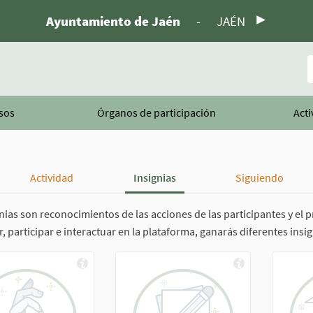
Ayuntamiento de Jaén
-
JAÉN
B
sos
Órganos de participación
Acti
Actividad
Insignias
Siguiendo
gnias son reconocimientos de las acciones de las participantes y el
, participar e interactuar en la plataforma, ganarás diferentes insi