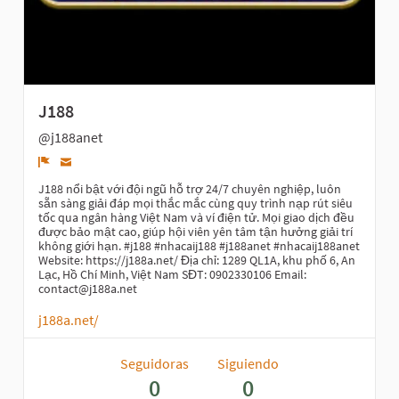
J188
@j188anet
Denunciar
J188 nổi bật với đội ngũ hỗ trợ 24/7 chuyên nghiệp, luôn
sẵn sàng giải đáp mọi thắc mắc cùng quy trình nạp rút siêu
tốc qua ngân hàng Việt Nam và ví điện tử. Mọi giao dịch đều
được bảo mật cao, giúp hội viên yên tâm tận hưởng giải trí
không giới hạn. #j188 #nhacaij188 #j188anet #nhacaij188anet
Website: https://j188a.net/ Địa chỉ: 1289 QL1A, khu phố 6, An
Lạc, Hồ Chí Minh, Việt Nam SĐT: 0902330106 Email:
contact@j188a.net
j188a.net/
Seguidoras
Siguiendo
0
0