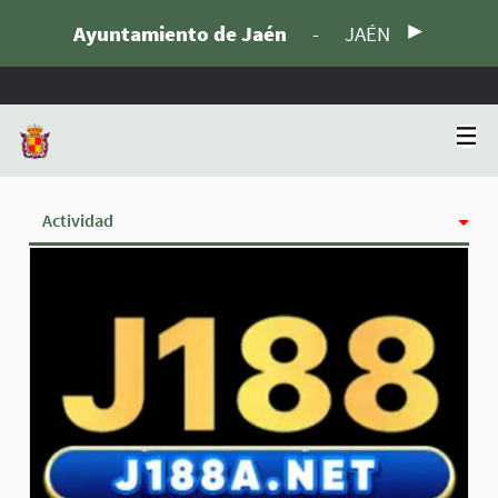
Ayuntamiento de Jaén
-
JAÉN
Actividad
Insignias
Siguiendo
Seguidoras
Grupos