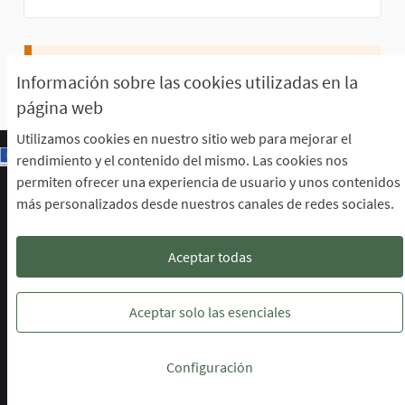
No sigue a nadie ni a ninguna actividad.
Información sobre las cookies utilizadas en la
página web
Utilizamos cookies en nuestro sitio web para mejorar el
rendimiento y el contenido del mismo. Las cookies nos
permiten ofrecer una experiencia de usuario y unos contenidos
Escuela de Participación Ciudadana
más personalizados desde nuestros canales de redes sociales.
Área de Participación Ciudadana
CURSO LENGUAJE DE SIGNOS ESPAÑOLA A1.2. (PRESENCIAL)
Descargar ficheros de datos abiertos
Aceptar todas
Configuración de cookies
Escuela de Participación Ciudadana en 
Escuela de Participación Ciudada
Escuela de Participación Ciu
Aceptar solo las esenciales
Web creada con
software libre
.
Configuración
(Enlace externo)