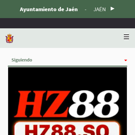
Ayuntamiento de Jaén
-
JAÉN
Siguiendo
Actividad
Insignias
Seguidoras
Grupos