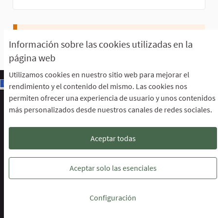
Aún no hay seguidores.
Información sobre las cookies utilizadas en la
página web
Utilizamos cookies en nuestro sitio web para mejorar el
rendimiento y el contenido del mismo. Las cookies nos
permiten ofrecer una experiencia de usuario y unos contenidos
Escuela de Participación Ciudadana
más personalizados desde nuestros canales de redes sociales.
Área de Participación Ciudadana
CURSO LENGUAJE DE SIGNOS ESPAÑOLA A1.2. (PRESENCIAL)
Descargar ficheros de datos abiertos
Aceptar todas
Configuración de cookies
Escuela de Participación Ciudadana en 
Escuela de Participación Ciudada
Escuela de Participación Ciu
Aceptar solo las esenciales
Web creada con
software libre
.
Configuración
(Enlace externo)